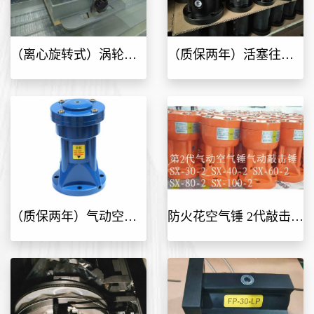
（质保两年）活塞往复气动振动器 FP-32 FP-40-MFP-50-M FP-60-M FP-80-M FP-100-M全系列
（离心旋转式）涡轮气动振动器GT4 GT6 GT8 GT10 GT13 GT16 GT20 GT25 GT30 GT36 GT40 GT48系列
（质保两年）气动空气锤，气动敲击锤SX AH SK ZC全系列
防火花空气锤 2代敲击锤SX-30-2 SX40-2 SX60-2 SX80-2 SX100-2