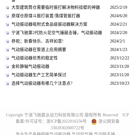
大型建筑筒仓需要临时振打解决物料挂壁的神器
2025/2/19
原煤仓原煤斗振打装置/落煤管振打器
2024/6/20
气动振动器吸附式食品级振动器解决方案
2024/2/21
宁波飞驰第2代防火花空气锤敲击锤，气动振动器
2024/2/20
恭祝；新春快乐、吉祥如意!
2024/2/1
气动振动器在管道上应用摘要
2024/1/23
气动振动器优秀的稳定性
2023/12/22
金轮静轴气动振动器
2023/11/20
气动振动器生产工艺简单探讨
2023/11/20
选择气动振动器有哪几个注意点?
2023/10/23
Copyright 宁波飞驰震业动力科技有限公司 版权所有 Reserved ICP
备案/许可证号：
浙ICP备2022016256号
浙公网安备
33028302000722号
专业生产各种规格气动振动器,气动空气锤,气动敲击锤。